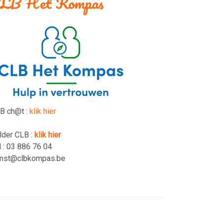
LB Het Kompas
B ch@t :
klik hier
lder CLB :
klik hier
l : 03 886 76 04
mst@clbkompas.be