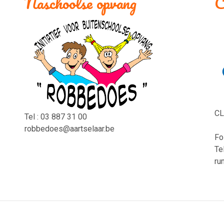
Naschoolse opvang
C
CL
Tel : 03 887 31 00
robbedoes@aartselaar.be
Fo
Te
ru